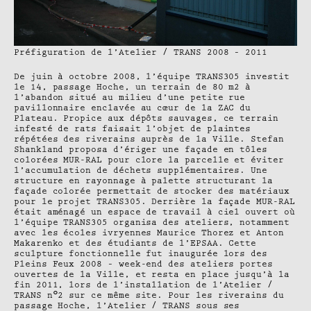
Préfiguration de l’Atelier / TRANS 2008 – 2011
De juin à octobre 2008, l’équipe TRANS305 investit
le 14, passage Hoche, un terrain de 80 m
2
à
l’abandon situé au milieu d’une petite rue
pavillonnaire enclavée au cœur de la ZAC du
Plateau. Propice aux dépôts sauvages, ce terrain
infesté de rats faisait l’objet de plaintes
répétées des riverains auprès de la Ville. Stefan
Shankland proposa d’ériger une façade en tôles
colorées MUR-RAL pour clore la parcelle et éviter
l’accumulation de déchets supplémentaires. Une
structure en rayonnage à palette structurant la
façade colorée permettait de stocker des matériaux
pour le projet TRANS305. Derrière la façade MUR-RAL
était aménagé un espace de travail à ciel ouvert où
l’équipe TRANS305 organisa des ateliers, notamment
avec les écoles ivryennes Maurice Thorez et Anton
Makarenko et des étudiants de l’EPSAA. Cette
sculpture fonctionnelle fut inaugurée lors des
Pleins Feux 2008 – week-end des ateliers portes
ouvertes de la Ville, et resta en place jusqu’à la
fin 2011, lors de l’installation de l’Atelier /
TRANS n°2 sur ce même site. Pour les riverains du
passage Hoche, l’Atelier / TRANS sous ses