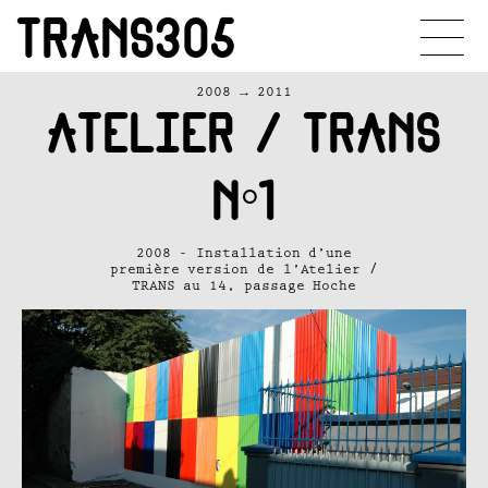
TRANS305
2008
→
2011
ATELIER / TRANS
N°1
2008 - Installation d’une
première version de l’Atelier /
TRANS au 14, passage Hoche