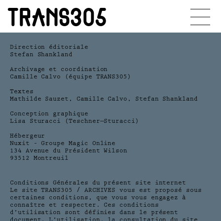
TRANS305
Direction éditoriale
Stefan Shankland
Archivage et coordination
Camille Calvo (équipe TRANS305)
Textes
Mathilde Sauzet, Camille Calvo, Stefan Shankland
Conception graphique
Lisa Sturacci (Teschner—Sturacci)
Hébergeur
Nuxit – Groupe Magic Online
134 Avenue du Président Wilson
93512 Montreuil
Conditions Générales du présent site internet
Le site TRANS305 / ARCHIVES vous est proposé sous
certaines conditions, que vous vous engagez à
connaître et respecter. Ces conditions
d’utilisation sont définies dans le présent
document. L’utilisation, la consultation du site